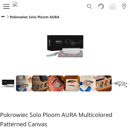
Dlaczego Ploom?
Sklep
Pokrowiec Solo Ploom AURA
Ploom Club
Oferty Specjalne
Wsparcie
Wydarzenia
Sklepy Ploom
Pokrowiec Solo Ploom AURA Multicolored
Patterned Canvas