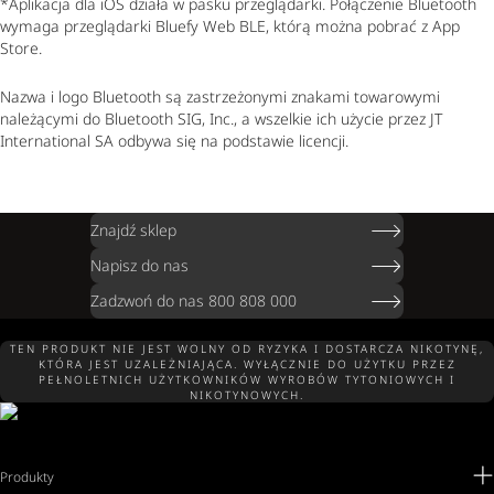
*Aplikacja dla iOS działa w pasku przeglądarki. Połączenie Bluetooth
wymaga przeglądarki Bluefy Web BLE, którą można pobrać z App
Store.
Nazwa i logo Bluetooth są zastrzeżonymi znakami towarowymi
należącymi do Bluetooth SIG, Inc., a wszelkie ich użycie przez JT
International SA odbywa się na podstawie licencji.
Znajdź sklep
Napisz do nas
Zadzwoń do nas 800 808 000
TEN PRODUKT NIE JEST WOLNY OD RYZYKA I DOSTARCZA NIKOTYNĘ,
KTÓRA JEST UZALEŻNIAJĄCA. WYŁĄCZNIE DO UŻYTKU PRZEZ
PEŁNOLETNICH UŻYTKOWNIKÓW WYROBÓW TYTONIOWYCH I
NIKOTYNOWYCH.
Produkty