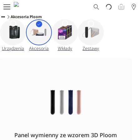
Dlaczego Ploom?
Akcesoria Ploom
Sklep
Ploom Club
Oferty Specjalne
Wsparcie
Wydarzenia
Urządzenia
Akcesoria
Wkłady
Zestawy
Sklepy Ploom
Panel wymienny ze wzorem 3D Ploom