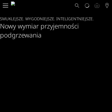
Dlaczego Ploom?
Sklep
SMUKLEJSZE. WYGODNIEJSZE. INTELIGENTNIEJSZE.
Ploom Club
Nowy wymiar przyjemności
Oferty Specjalne
Wsparcie
podgrzewania
Wydarzenia
Sklepy Ploom