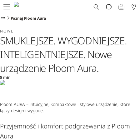
Dlaczego Ploom?
Sklep
Poznaj Ploom Aura
Ploom Club
NOWE
Oferty Specjalne
SMUKLEJSZE. WYGODNIEJSZE.
Wsparcie
Wydarzenia
INTELIGENTNIEJSZE. Nowe
Sklepy Ploom
urządzenie Ploom Aura.
5 min
Ploom AURA
–
intuicyjne, kompaktowe i stylowe urządzenie, które
łączy design i wygodę.
Przyjemność i komfort podgrzewania z Ploom
Aura