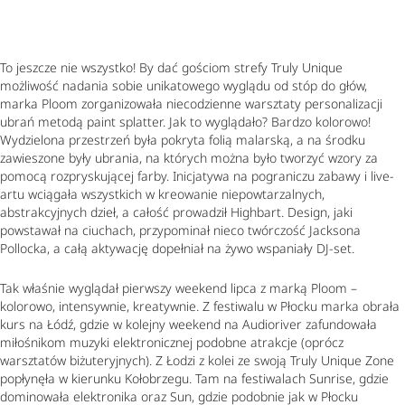
To jeszcze nie wszystko! By dać gościom strefy Truly Unique
możliwość nadania sobie unikatowego wyglądu od stóp do głów,
marka Ploom zorganizowała niecodzienne warsztaty personalizacji
ubrań metodą paint splatter. Jak to wyglądało? Bardzo kolorowo!
Wydzielona przestrzeń była pokryta folią malarską, a na środku
zawieszone były ubrania, na których można było tworzyć wzory za
pomocą rozpryskującej farby. Inicjatywa na pograniczu zabawy i live-
artu wciągała wszystkich w kreowanie niepowtarzalnych,
abstrakcyjnych dzieł, a całość prowadził Highbart. Design, jaki
powstawał na ciuchach, przypominał nieco twórczość Jacksona
Pollocka, a całą aktywację dopełniał na żywo wspaniały DJ-set.
Tak właśnie wyglądał pierwszy weekend lipca z marką Ploom –
kolorowo, intensywnie, kreatywnie. Z festiwalu w Płocku marka obrała
kurs na Łódź, gdzie w kolejny weekend na Audioriver zafundowała
miłośnikom muzyki elektronicznej podobne atrakcje (oprócz
warsztatów biżuteryjnych). Z Łodzi z kolei ze swoją Truly Unique Zone
popłynęła w kierunku Kołobrzegu. Tam na festiwalach Sunrise, gdzie
dominowała elektronika oraz Sun, gdzie podobnie jak w Płocku