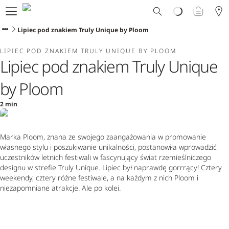
Dlaczego Ploom?
Sklep
Lipiec pod znakiem Truly Unique by Ploom
Ploom Club
LIPIEC POD ZNAKIEM TRULY UNIQUE BY PLOOM
Oferty Specjalne
Lipiec pod znakiem Truly Unique
Wsparcie
Wydarzenia
by Ploom
Sklepy Ploom
2 min
Marka Ploom, znana ze swojego zaangażowania w promowanie
własnego stylu i poszukiwanie unikalności, postanowiła wprowadzić
uczestników letnich festiwali w fascynujący świat rzemieślniczego
designu w strefie Truly Unique. Lipiec był naprawdę gorrrący! Cztery
weekendy, cztery różne festiwale, a na każdym z nich Ploom i
niezapomniane atrakcje. Ale po kolei.