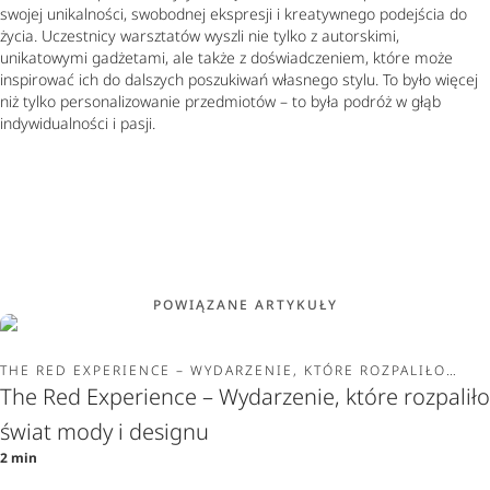
swojej unikalności, swobodnej ekspresji i kreatywnego podejścia do
życia. Uczestnicy warsztatów wyszli nie tylko z autorskimi,
unikatowymi gadżetami, ale także z doświadczeniem, które może
inspirować ich do dalszych poszukiwań własnego stylu. To było więcej
niż tylko personalizowanie przedmiotów – to była podróż w głąb
indywidualności i pasji.
POWIĄZANE ARTYKUŁY
THE RED EXPERIENCE – WYDARZENIE, KTÓRE ROZPALIŁO
ŚWIAT MODY I DESIGNU
The Red Experience – Wydarzenie, które rozpaliło
świat mody i designu
2 min