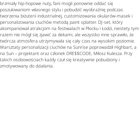
brzmiały hip-hopowe nuty, fani mogli ponownie oddać się
poszukiwaniom własnego stylu i pobudzić wyobraźnię podczas
tworzenia biżuterii industrialnej, customizowania okularów-masek i
personalizowania ciuchów metodą paint splatter. DJ-set, który
akompaniował atrakcjom na festiwalach w Płocku i Łodzi, niestety tym
razem nie mógł się zjawić za dekami, ale wszystko inne sprawiło, że
twórcza atmosfera utrzymywała się cały czas na wysokim poziomie.
Warsztaty personalizacji ciuchów na Sunrise poprowadził Highbart, a
na Sun – projektant oraz członek DRE$$CODE, Miłosz Kulesza. Przy
takich osobowościach każdy czuł się kreatywnie pobudzony i
zmotywowany do działania.