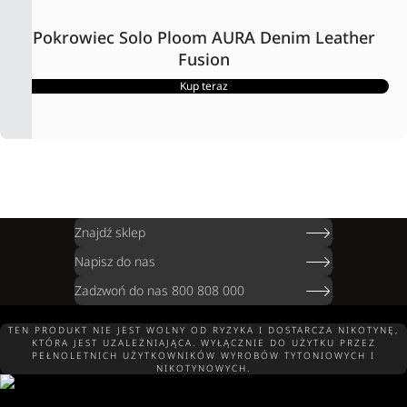
Pokrowiec Solo Ploom AURA Denim Leather
Fusion
Kup teraz
Znajdź sklep
Napisz do nas
Zadzwoń do nas 800 808 000
TEN PRODUKT NIE JEST WOLNY OD RYZYKA I DOSTARCZA NIKOTYNĘ,
KTÓRA JEST UZALEŻNIAJĄCA. WYŁĄCZNIE DO UŻYTKU PRZEZ
PEŁNOLETNICH UŻYTKOWNIKÓW WYROBÓW TYTONIOWYCH I
NIKOTYNOWYCH.