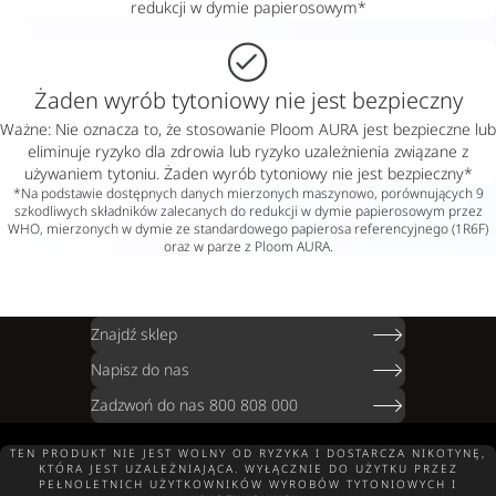
redukcji w dymie papierosowym*
Żaden wyrób tytoniowy nie jest bezpieczny
Ważne: Nie oznacza to, że stosowanie Ploom AURA jest bezpieczne lub
eliminuje ryzyko dla zdrowia lub ryzyko uzależnienia związane z
używaniem tytoniu. Żaden wyrób tytoniowy nie jest bezpieczny*
*Na podstawie dostępnych danych mierzonych maszynowo, porównujących 9
szkodliwych składników zalecanych do redukcji w dymie papierosowym przez
WHO, mierzonych w dymie ze standardowego papierosa referencyjnego (1R6F)
oraz w parze z Ploom AURA.
Znajdź sklep
Napisz do nas
Zadzwoń do nas 800 808 000
TEN PRODUKT NIE JEST WOLNY OD RYZYKA I DOSTARCZA NIKOTYNĘ,
KTÓRA JEST UZALEŻNIAJĄCA. WYŁĄCZNIE DO UŻYTKU PRZEZ
PEŁNOLETNICH UŻYTKOWNIKÓW WYROBÓW TYTONIOWYCH I