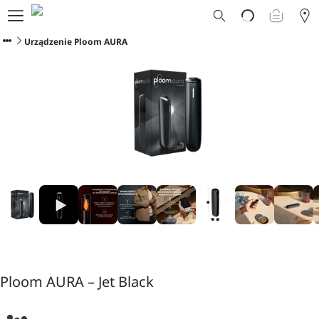
Dlaczego Ploom?
Sklep
Urządzenie Ploom AURA
Ploom Club
Oferty Specjalne
Wsparcie
Wydarzenia
Sklepy Ploom
Ploom AURA – Jet Black