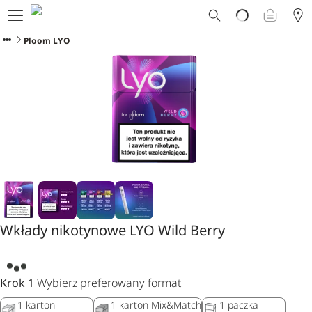
Dlaczego Ploom?
Sklep
Ploom LYO
Ploom Club
Oferty Specjalne
Wsparcie
Wydarzenia
Sklepy Ploom
Wkłady nikotynowe LYO Wild Berry
Krok 1
Wybierz preferowany format
1 karton
1 karton Mix&Match
1 paczka