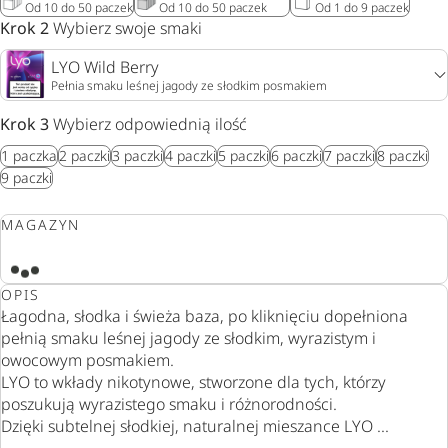
Od 10 do 50 paczek
Od 10 do 50 paczek
Od 1 do 9 paczek
Krok 2
Wybierz swoje smaki
LYO Wild Berry​
Pełnia smaku leśnej jagody ze słodkim posmakiem
Krok 3
Wybierz odpowiednią ilość
1
paczka
2
paczki
3
paczki
4
paczki
5
paczki
6
paczki
7
paczki
8
paczki
9
paczki
MAGAZYN
OPIS
Łagodna, słodka i świeża baza, po kliknięciu dopełniona
pełnią smaku leśnej jagody ze słodkim, wyrazistym i
owocowym posmakiem.
LYO to wkłady nikotynowe, stworzone dla tych, którzy
poszukują wyrazistego smaku i różnorodności.
Dzięki subtelnej słodkiej, naturalnej mieszance LYO ...