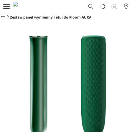
Dlaczego Ploom?
Sklep
Zestaw panel wymienny i etui do Ploom AURA
Ploom Club
Oferty Specjalne
Wsparcie
Wydarzenia
Sklepy Ploom