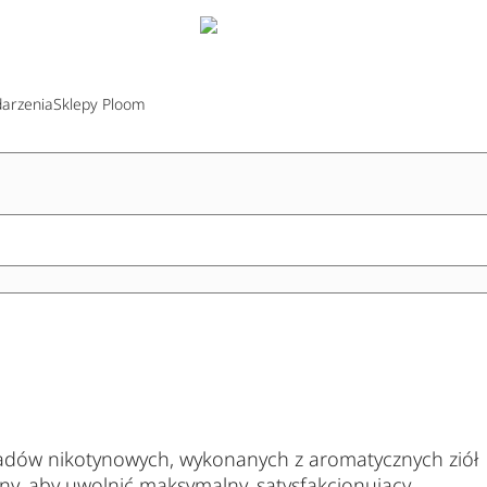
arzenia
Sklepy Ploom
adów nikotynowych, wykonanych z aromatycznych ziół
any, aby uwolnić maksymalny, satysfakcjonujący