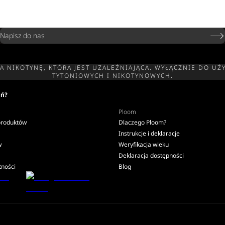
Napisz do nas
ZA NIKOTYNĘ, KTÓRA JEST UZALEŻNIAJĄCA. WYŁĄCZNIE DO
TYTONIOWYCH I NIKOTYNOWYCH.
oń?
Ploom
produktów
Dlaczego Ploom?
Instrukcje i deklaracje
w
Weryfikacja wieku
Deklaracja dostępności
tności
Blog