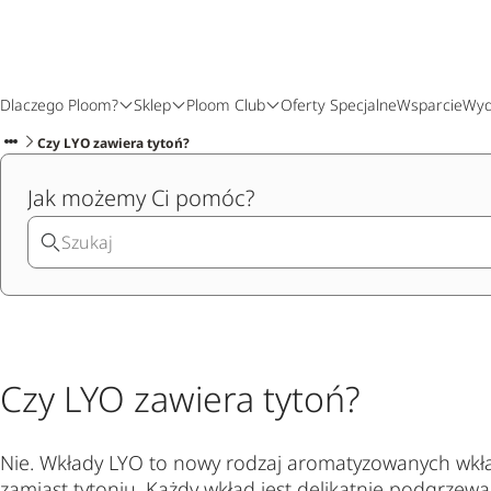
Dlaczego Ploom?
Sklep
Ploom Club
Oferty Specjalne
Wsparcie
Wyd
Czy LYO zawiera tytoń?
Jak możemy Ci pomóc?
Czy LYO zawiera tytoń?
Nie. Wkłady LYO to nowy rodzaj aromatyzowanych wkł
zamiast tytoniu. Każdy wkład jest delikatnie podgrzew