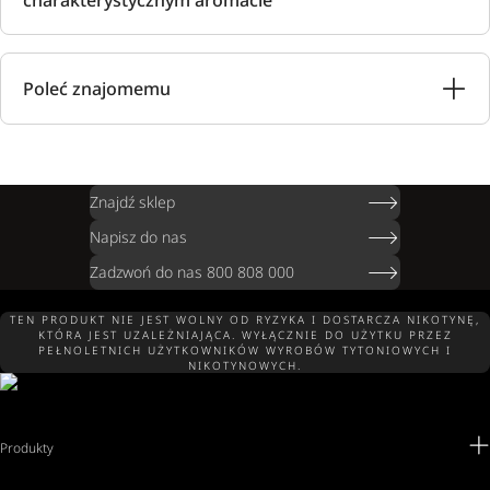
charakterystycznym aromacie
Poleć znajomemu
Znajdź sklep
Napisz do nas
Zadzwoń do nas 800 808 000
TEN PRODUKT NIE JEST WOLNY OD RYZYKA I DOSTARCZA NIKOTYNĘ,
KTÓRA JEST UZALEŻNIAJĄCA. WYŁĄCZNIE DO UŻYTKU PRZEZ
PEŁNOLETNICH UŻYTKOWNIKÓW WYROBÓW TYTONIOWYCH I
NIKOTYNOWYCH.
Produkty