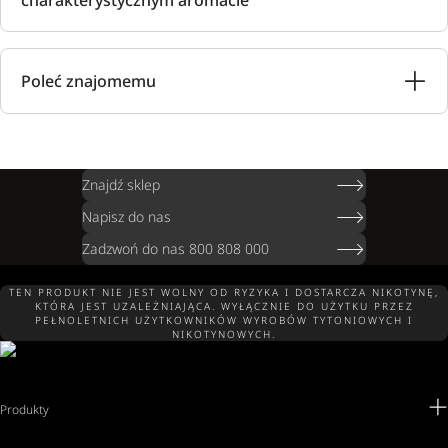
charakterystycznym aromacie
Poleć znajomemu
Znajdź sklep
Napisz do nas
Zadzwoń do nas 800 808 000
TEN PRODUKT NIE JEST WOLNY OD RYZYKA I DOSTARCZA NIKOTYNĘ,
KTÓRA JEST UZALEŻNIAJĄCA. WYŁĄCZNIE DO UŻYTKU PRZEZ
PEŁNOLETNICH UŻYTKOWNIKÓW WYROBÓW TYTONIOWYCH I
NIKOTYNOWYCH.
Produkty