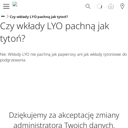
Dlaczego Ploom?
Sklep
Czy wkłady LYO pachną jak tytoń?
Czy wkłady LYO pachną jak
Ploom Club
Oferty Specjalne
tytoń?
Wsparcie
Wydarzenia
Sklepy Ploom
Nie. Wkłady LYO nie pachną jak papierosy ani jak wkłady tytoniowe do
podgrzewania.
Dziękujemy za akceptację zmiany
administratora Twoich danych.