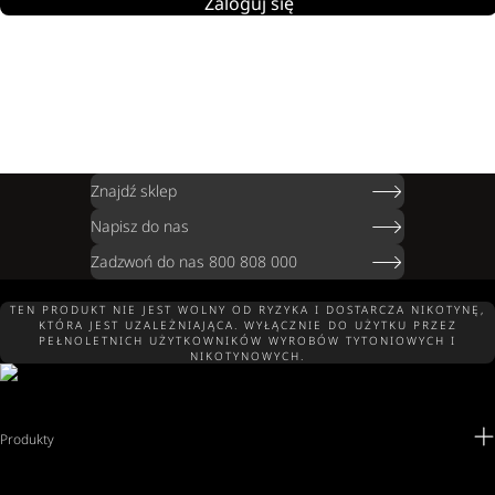
Zaloguj się
Znajdź sklep
Napisz do nas
Zadzwoń do nas 800 808 000
TEN PRODUKT NIE JEST WOLNY OD RYZYKA I DOSTARCZA NIKOTYNĘ,
KTÓRA JEST UZALEŻNIAJĄCA. WYŁĄCZNIE DO UŻYTKU PRZEZ
PEŁNOLETNICH UŻYTKOWNIKÓW WYROBÓW TYTONIOWYCH I
NIKOTYNOWYCH.
Produkty