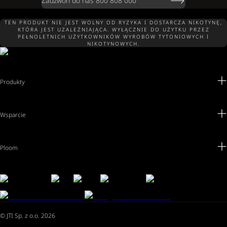
Zadzwoń do nas 800 808 000
TEN PRODUKT NIE JEST WOLNY OD RYZYKA I DOSTARCZA NIKOTYNĘ,
KTÓRA JEST UZALEŻNIAJĄCA. WYŁĄCZNIE DO UŻYTKU PRZEZ
PEŁNOLETNICH UŻYTKOWNIKÓW WYROBÓW TYTONIOWYCH I
NIKOTYNOWYCH.
Produkty
Wsparcie
Ploom
© JTI Sp. z o.o. 2026