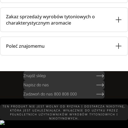
Zakaz sprzedaży wyrobów tytoniowych o
charakterystycznym aromacie
Poleć znajomemu
Znajdź sklep
Napisz do nas
Zadzwoń do nas 800 808 000
TEN PRODUKT NIE JEST WOLNY OD RYZYKA I DOSTARCZA NIKOTYNĘ,
KTÓRA JEST UZALEŻNIAJĄCA. WYŁĄCZNIE DO UŻYTKU PRZEZ
PEŁNOLETNICH UŻYTKOWNIKÓW WYROBÓW TYTONIOWYCH I
NIKOTYNOWYCH.