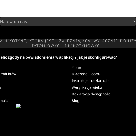
Napisz do nas
ZA NIKOTYNĘ, KTÓRA JEST UZALEŻNIAJĄCA. WYŁĄCZNIE DO
TYTONIOWYCH I NIKOTYNOWYCH.
elić zgody na powiadomienia w aplikacji? Jak je skonfigurować?
Ploom
produktów
Dlaczego Ploom?
Instrukcje i deklaracje
w
Weryfikacja wieku
Deklaracja dostępności
tności
Blog