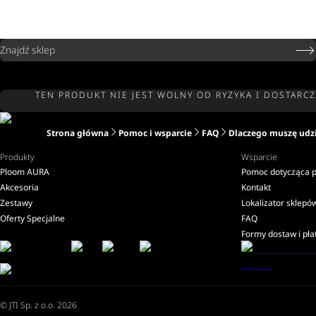
Znajdź sklep
TEN PRODUKT NIE JEST WOLNY OD RYZYKA I DOSTARC
Strona główna
Pomoc i wsparcie
FAQ
Dlaczego muszę udzi
Produkty
Wsparcie
Ploom AURA
Pomoc dotycząca 
Akcesoria
Kontakt
Zestawy
Lokalizator sklepó
Oferty Specjalne
FAQ
Formy dostaw i pła
© JTI Sp. z o.o. 2026