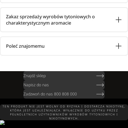
Zakaz sprzedaży wyrobów tytoniowych o
charakterystycznym aromacie
Poleć znajomemu
Znajdź sklep
Napisz do nas
Zadzwoń do nas 800 808 000
TEN PRODUKT NIE JEST WOLNY OD RYZYKA I DOSTARCZA NIKOTYNĘ,
KTÓRA JEST UZALEŻNIAJĄCA. WYŁĄCZNIE DO UŻYTKU PRZEZ
PEŁNOLETNICH UŻYTKOWNIKÓW WYROBÓW TYTONIOWYCH I
NIKOTYNOWYCH.