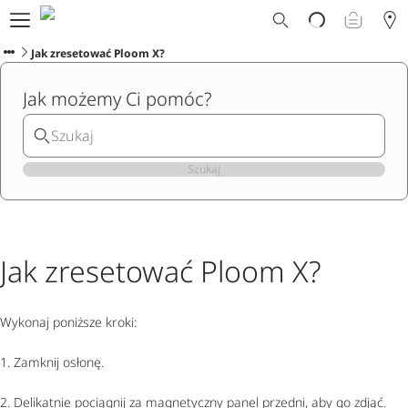
Dlaczego Ploom?
Sklep
Jak zresetować Ploom X?
Ploom Club
Jak możemy Ci pomóc?
Oferty Specjalne
Wsparcie
Wydarzenia
Sklepy Ploom
Szukaj
Jak zresetować Ploom X?
Wykonaj poniższe kroki:
1. Zamknij osłonę.
2. Delikatnie pociągnij za magnetyczny panel przedni, aby go zdjąć.