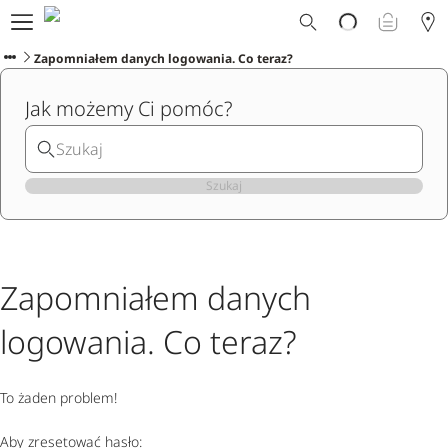
Dlaczego Ploom?
Sklep
Zapomniałem danych logowania. Co teraz?
Ploom Club
Jak możemy Ci pomóc?
Oferty Specjalne
Wsparcie
Wydarzenia
Sklepy Ploom
Szukaj
Zapomniałem danych
logowania. Co teraz?
To żaden problem!
Aby zresetować hasło: