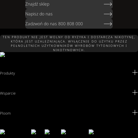
Znajdź sklep
Napisz do nas
Zadzwoń do nas 800 808 000
TEN PRODUKT NIE JEST WOLNY OD RYZYKA I DOSTARCZA NIKOTYNĘ,
KTÓRA JEST UZALEŻNIAJĄCA. WYŁĄCZNIE DO UŻYTKU PRZEZ
PEŁNOLETNICH UŻYTKOWNIKÓW WYROBÓW TYTONIOWYCH I
NIKOTYNOWYCH.
Produkty
Wsparcie
Ploom